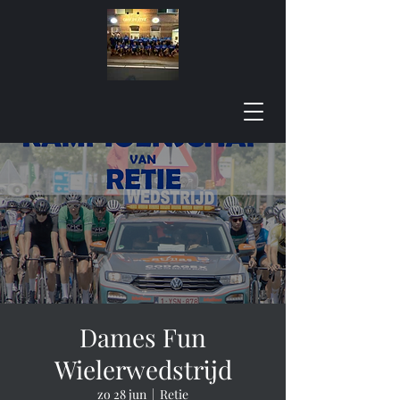
Dames Fun
Wielerwedstrijd
zo 28 jun
  |  
Retie